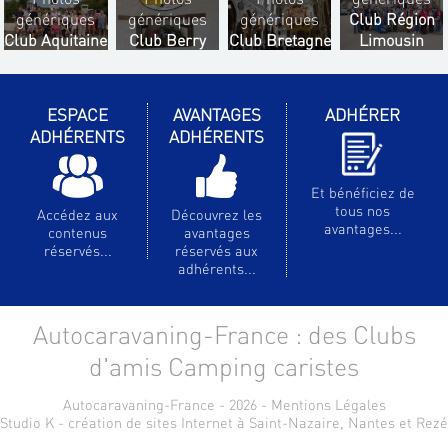
génériques
génériques
génériques
Club Région
Club Aquitaine
Club Berry
Club Bretagne
Limousin
ESPACE
AVANTAGES
ADHÉRER
ADHÉRENTS
ADHÉRENTS
Et bénéficiez de
tous nos
Accédez aux
Découvrez les
avantages...
contenus
avantages
réservés...
réservés aux
adhérents...
Autocaravaning-France : des Clubs
d'amis Camping caristes
Autocaravaning-France - 2026 -
Mentions Légales
Studio K - création de sites Internet à Saint-Nazaire, Nantes et Rezé