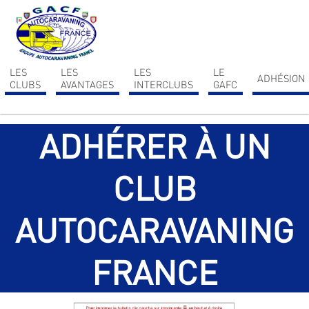
Ce site utilise Google Analytics. En continuant à naviguer, vous nous autorisez à
déposer un cookie à des fins de mesure d'audience.
En savoir plus ou s'opposer
.
LES
LES
LES
LE
ADHÉSION
CLUBS
AVANTAGES
INTERCLUBS
GAFC
ADHÉRER À UN
CLUB
AUTOCARAVANING
FRANCE